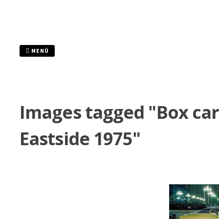
Zum
Inhalt
springen
MENÜ
Images tagged "Box car
Eastside 1975"