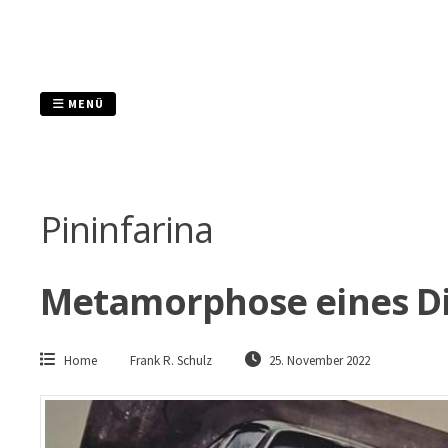
Zum
Inhalt
springen
MENÜ
Pininfarina
Metamorphose eines D
Home
Frank R. Schulz
25. November 2022