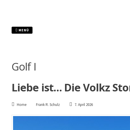
Zum
Inhalt
springen
MENÜ
Golf I
Liebe ist… Die Volkz Sto
Home
Frank R. Schulz
7. April 2026