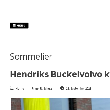
Zum
Inhalt
springen
MENÜ
Sommelier
Hendriks Buckelvolvo 
Home
Frank R. Schulz
13. September 2023