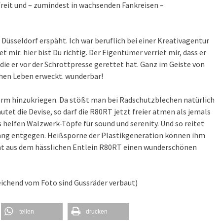
efreit und – zumindest in wachsenden Fankreisen –
Düsseldorf erspäht. Ich war beruflich bei einer Kreativagentur
 mir: hier bist Du richtig. Der Eigentümer verriet mir, dass er
die er vor der Schrottpresse gerettet hat. Ganz im Geiste von
schen Leben erweckt. wunderbar!
orm hinzukriegen. Da stößt man bei Radschutzblechen natürlich
autet die Devise, so darf die R80RT jetzt freier atmen als jemals
elfen Walzwerk-Töpfe für sound und serenity. Und so reitet
ang entgegen. Heißsporne der Plastikgeneration können ihm
 hat aus dem hässlichen Entlein R80RT einen wunderschönen
ichend vom Foto sind Gussräder verbaut)
teilen
drucken