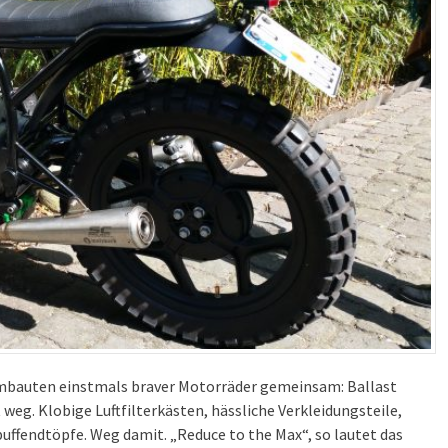
 Umbauten einstmals braver Motorräder gemeinsam: Ballast
eg. Klobige Luftfilterkästen, hässliche Verkleidungsteile,
uffendtöpfe. Weg damit. „Reduce to the Max“, so lautet das