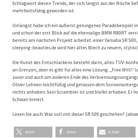
Schlagwort diesen Trends, der sich längst aus der Nische b
mehrheitsfähig geworden ist.
Unlängst habe ich ein äußerst gelungenes Paradebeispiel in 
und schon der erst Blick auf die ehemalige BMW R80RT verriet
bereits am nächsten Projekt arbeitet: einer Yamaha SR 500, 
sleeping-beauties.de wird hier altes Blech zu neuem, styli
Die Kunst des Entschlackens besteht darin, alles TÜV-konf
an Grenzen, aber es gibt für alles eine Lösung. „Free Willi“ l
zuvor und auch am anderen Ende des Verbrennungsvorgangs h
Oliver Lehnen leichtfüßig und gelassen dem Sonnenunterg
nichts anhaben. Sein Scrambler ist und bleibt erhaben. Er
Schwan kreiert.
Lesen Sie auch:
Was soll mit dieser SR 500 geschehen?
(abwe
teilen
teilen
E-Mail