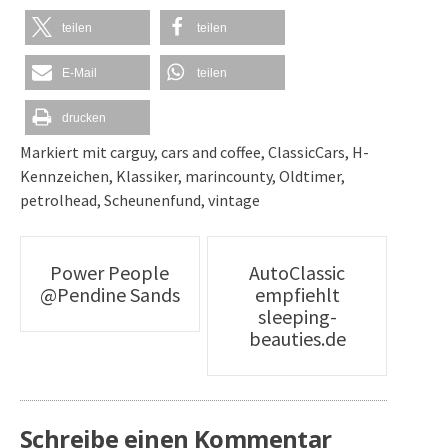
teilen
teilen
E-Mail
teilen
drucken
Markiert mit
carguy
,
cars and coffee
,
ClassicCars
,
H-
Kennzeichen
,
Klassiker
,
marincounty
,
Oldtimer
,
petrolhead
,
Scheunenfund
,
vintage
Artikel-
Power People
AutoClassic
@Pendine Sands
empfiehlt
Navigation
sleeping-
beauties.de
Schreibe einen Kommentar