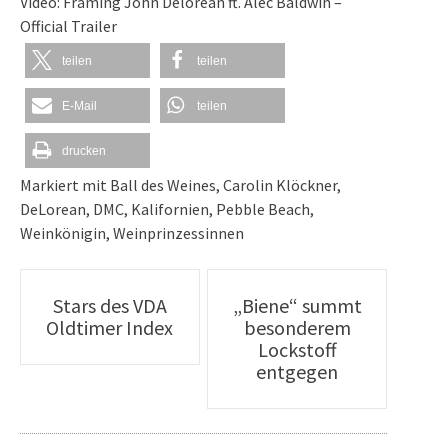
Video:
Framing John Delorean ft. Alec Baldwin –
Official Trailer
teilen
teilen
E-Mail
teilen
drucken
Markiert mit
Ball des Weines
,
Carolin Klöckner
,
DeLorean
,
DMC
,
Kalifornien
,
Pebble Beach
,
Weinkönigin
,
Weinprinzessinnen
Artikel-
Stars des VDA
„Biene“ summt
Oldtimer Index
besonderem
Navigation
Lockstoff
entgegen