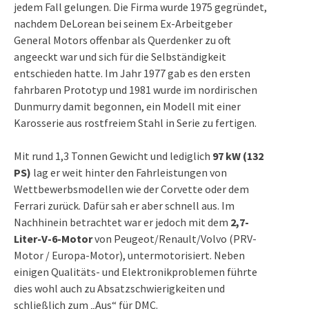
jedem Fall gelungen. Die Firma wurde 1975 gegründet,
nachdem DeLorean bei seinem Ex-Arbeitgeber
General Motors offenbar als Querdenker zu oft
angeeckt war und sich für die Selbständigkeit
entschieden hatte. Im Jahr 1977 gab es den ersten
fahrbaren Prototyp und 1981 wurde im nordirischen
Dunmurry damit begonnen, ein Modell mit einer
Karosserie aus rostfreiem Stahl in Serie zu fertigen.
Mit rund 1,3 Tonnen Gewicht und lediglich
97 kW (132
PS)
lag er weit hinter den Fahrleistungen von
Wettbewerbsmodellen wie der Corvette oder dem
Ferrari zurück. Dafür sah er aber schnell aus. Im
Nachhinein betrachtet war er jedoch mit dem
2,7-
Liter-V-6-Motor
von Peugeot/Renault/Volvo (PRV-
Motor / Europa-Motor), untermotorisiert. Neben
einigen Qualitäts- und Elektronikproblemen führte
dies wohl auch zu Absatzschwierigkeiten und
schließlich zum „Aus“ für DMC.