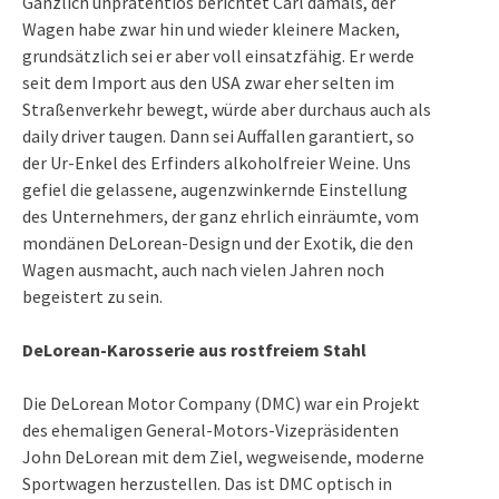
Gänzlich unprätentiös berichtet Carl damals, der
Wagen habe zwar hin und wieder kleinere Macken,
grundsätzlich sei er aber voll einsatzfähig. Er werde
seit dem Import aus den USA zwar eher selten im
Straßenverkehr bewegt, würde aber durchaus auch als
daily driver taugen. Dann sei Auffallen garantiert, so
der Ur-Enkel des Erfinders alkoholfreier Weine. Uns
gefiel die gelassene, augenzwinkernde Einstellung
des Unternehmers, der ganz ehrlich einräumte, vom
mondänen DeLorean-Design und der Exotik, die den
Wagen ausmacht, auch nach vielen Jahren noch
begeistert zu sein.
DeLorean-Karosserie aus rostfreiem Stahl
Die DeLorean Motor Company (DMC) war ein Projekt
des ehemaligen General-Motors-Vizepräsidenten
John DeLorean mit dem Ziel, wegweisende, moderne
Sportwagen herzustellen. Das ist DMC optisch in