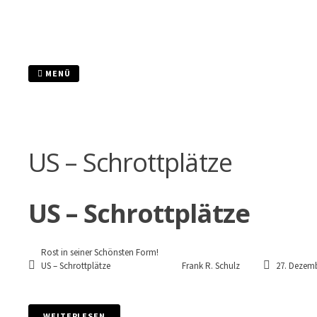
Zum
Inhalt
springen
MENÜ
US – Schrottplätze
US – Schrottplätze
Rost in seiner Schönsten Form!
US – Schrottplätze
Frank R. Schulz
27. Dezemb
WEITERLESEN