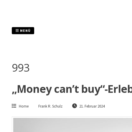
Zum
Inhalt
springen
MENÜ
993
„Money can’t buy“-Erle
Home
Frank R. Schulz
21. Februar 2024