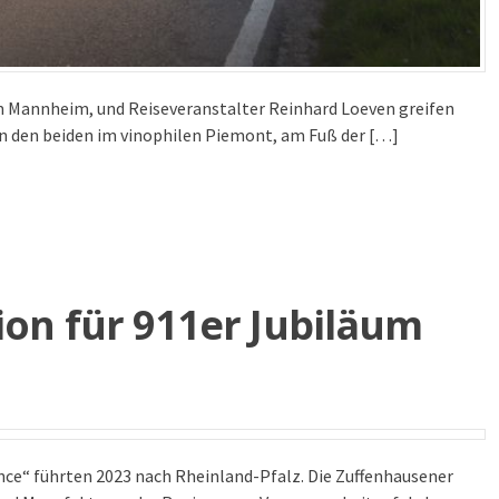
m Mannheim, und Reiseveranstalter Reinhard Loeven greifen
en den beiden im vinophilen Piemont, am Fuß der […]
on für 911er Jubiläum
nce“ führten 2023 nach Rheinland-Pfalz. Die Zuffenhausener