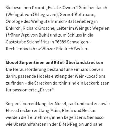
Sie besuchen
Promi-„Estate-Owner“ Günther Jauch
(Weingut
von Othegraven
), Gernot Kollmann,
Önologe des
Weinguts Immich-Batterieberg
in
Enkirch, Richard Grosche, Leiter im
Weingut Wegeler
(früher
Wgt. von Buhl
) und zum Schluss in die
Gaststube Stichelfritz
in 76889 Schweigen-
Rechtenbach bzw
Winzer Friedrich Becker.
Mosel Serpentinen und Eifel-Überlandstrecken
Die Herausforderung bestand für Reinhard Loeven
darin, passende Hotels entlang der Wein-Locations
zu finden – die Strecken dorthin sind ein Leckerbissen
für passionierte „Driver“.
Serpentinen entlang der Mosel, rauf und runter sowie
Flussstrecken entlang Main, Rhein und Neckar
werden die Teilnehmer/innen begeistern. Genauso
wie Überlandfahrten in der Eifel-Region und nahe