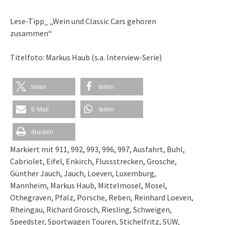
Lese-Tipp_ „Wein und Classic Cars gehören
zusammen“
Titelfoto: Markus Haub (s.a.
Interview-Serie
)
teilen
teilen
E-Mail
teilen
drucken
Markiert mit
911
,
992
,
993
,
996
,
997
,
Ausfahrt
,
Buhl
,
Cabriolet
,
Eifel
,
Enkirch
,
Flussstrecken
,
Grosche
,
Günther Jauch
,
Jauch
,
Loeven
,
Luxemburg
,
Mannheim
,
Markus Haub
,
Mittelmosel
,
Mosel
,
Othegraven
,
Pfalz
,
Porsche
,
Reben
,
Reinhard Loeven
,
Rheingau
,
Richard Grosch
,
Riesling
,
Schweigen
,
Speedster
,
Sportwagen Touren
,
Stichelfritz
,
SÜW
,