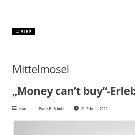
Zum
Inhalt
springen
MENÜ
Mittelmosel
„Money can’t buy“-Erle
Home
Frank R. Schulz
21. Februar 2024