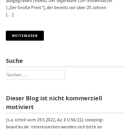
ausgegraben (Video). Der legendäre ZDF-Showmaster
(„Der Große Preis“), der bereits vor über 25 Jahren
[…]
WEITERLESEN
Suche
Suchen
nach:
Dieser Blog ist nicht kommerziell
motiviert
(s.a. Urteil vom 19.5.2022, Az. 6 U 56/21). sleeping-
beauties.de -Interessenten wenden sich bitte an