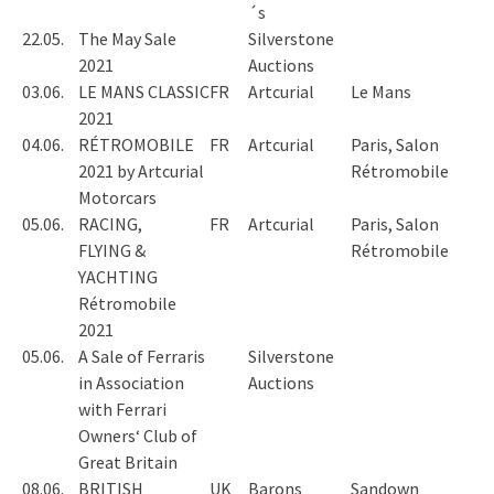
´s
22.05.
The May Sale
Silverstone
2021
Auctions
03.06.
LE MANS CLASSIC
FR
Artcurial
Le Mans
2021
04.06.
RÉTROMOBILE
FR
Artcurial
Paris, Salon
2021 by Artcurial
Rétromobile
Motorcars
05.06.
RACING,
FR
Artcurial
Paris, Salon
FLYING &
Rétromobile
YACHTING
Rétromobile
2021
05.06.
A Sale of Ferraris
Silverstone
in Association
Auctions
with Ferrari
Owners‘ Club of
Great Britain
08.06.
BRITISH
UK
Barons
Sandown