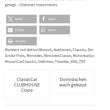
gelegt – Oldtimer Investments
teilen
teilen
E-Mail
teilen
drucken
Markiert mit
Aktion Mensch
,
Auktionen
,
Classics
,
Der
Große Preis
,
Mercedes
,
MercedesClassic
,
Motorkultur
,
MozartCarClassics
,
Oldtimer
,
Thoelke
,
VDA
,
ZDF
Artikel-
ClassicCar
Dornröschen
CLUBHOUSE
wach geküsst
Navigation
Craze