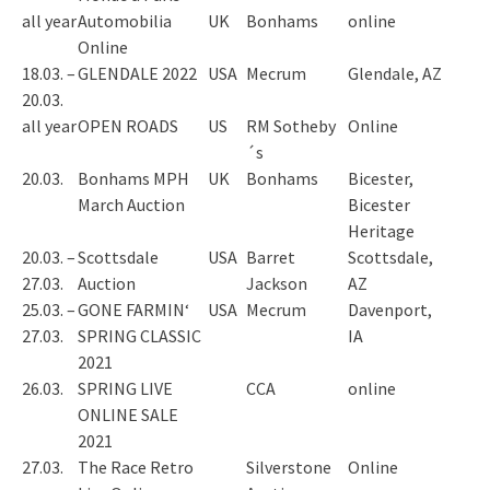
all year
Automobilia
UK
Bonhams
online
Online
18.03. –
GLENDALE 2022
USA
Mecrum
Glendale, AZ
20.03.
all year
OPEN ROADS
US
RM Sotheby
Online
´s
20.03.
Bonhams MPH
UK
Bonhams
Bicester,
March Auction
Bicester
Heritage
20.03. –
Scottsdale
USA
Barret
Scottsdale,
27.03.
Auction
Jackson
AZ
25.03. –
GONE FARMIN‘
USA
Mecrum
Davenport,
27.03.
SPRING CLASSIC
IA
2021
26.03.
SPRING LIVE
CCA
online
ONLINE SALE
2021
27.03.
The Race Retro
Silverstone
Online