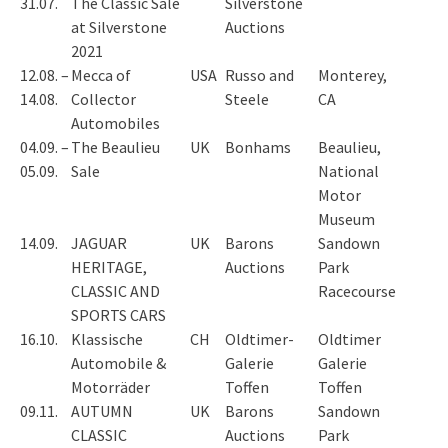
31.07.
The Classic Sale
Silverstone
at Silverstone
Auctions
2021
12.08. –
Mecca of
USA
Russo and
Monterey,
14.08.
Collector
Steele
CA
Automobiles
04.09. –
The Beaulieu
UK
Bonhams
Beaulieu,
05.09.
Sale
National
Motor
Museum
14.09.
JAGUAR
UK
Barons
Sandown
HERITAGE,
Auctions
Park
CLASSIC AND
Racecourse
SPORTS CARS
16.10.
Klassische
CH
Oldtimer-
Oldtimer
Automobile &
Galerie
Galerie
Motorräder
Toffen
Toffen
09.11.
AUTUMN
UK
Barons
Sandown
CLASSIC
Auctions
Park