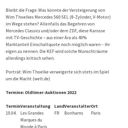
Bleibt die Frage: Was könnte der Versteigerung von
Wim Thoelkes
Mercedes 560 SEL (8-Zylinder, V-Motor)
im Wege stehen? Allenfalls das Begehren von
Mercedes Classics und/oder dem ZDF, diese Karosse
mit TV-Geschichte – aus einer Ära als 40%
Marktanteil Einschaltquote noch möglich waren – ihr
eigen zu nennen. Die
KEF
wird solche Wunschträume
allerdings kritisch sehen.
Porträt:
Wim Thoelke verweigerte sich stets im Spiel
um die Macht (welt.de)
Termine: Oldtimer-Auktionen 2022
Termin
Veranstaltung
Land
Veranstalter
Ort
10.04.
Les Grandes
FR
Bonhams
Paris
Marques du
Monde à Paris