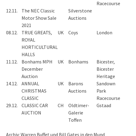
Racecourse
12.11.
The NEC Classic
Silverstone
Motor Show Sale
Auctions
2021
08.12.
TRUE GREATS,
UK
Coys
London
ROYAL
HORTICULTURAL
HALLS
11.12.
Bonhams MPH
UK
Bonhams
Bicester,
December
Bicester
Auction
Heritage
14.12.
ANNUAL
UK
Barons
Sandown
CHRISTMAS
Auctions
Park
CLASSIC
Racecourse
29.12.
CLASSIC CAR
CH
Oldtimer-
Gstaad
AUCTION
Galerie
Toffen
Archiv: Warren Buffet und Bill Gates in den Mund