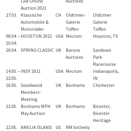
Live Online
Auctions
Auction 2021
27.03.
Klassische
CH
Oldtimer-
Oldtimer
Automobile &
Galerie
Galerie
Motorräder
Toffen
Toffen
08.04. –
HOUSTON 2021
USA
Mecrum
Houston, TX
10.04.
20.04.
SPRING CLASSIC
UK
Barons
Sandown
Auctions
Park
Racecourse
14.05. –
INDY 2021
USA
Mecrum
Indianapolis,
22.05.
IN
16.05.
Goodwood
UK
Bonhams
Chichester
Members‘
Meeting
22.05.
Bonhams MPH
UK
Bonhams
Bicester,
May Auction
Bicester
Heritage
22.05.
AMELIA ISLAND
US
RM Sotheby