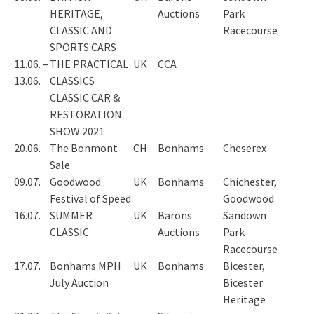
HERITAGE,
Auctions
Park
CLASSIC AND
Racecourse
SPORTS CARS
11.06. –
THE PRACTICAL
UK
CCA
13.06.
CLASSICS
CLASSIC CAR &
RESTORATION
SHOW 2021
20.06.
The Bonmont
CH
Bonhams
Cheserex
Sale
09.07.
Goodwood
UK
Bonhams
Chichester,
Festival of Speed
Goodwood
16.07.
SUMMER
UK
Barons
Sandown
CLASSIC
Auctions
Park
Racecourse
17.07.
Bonhams MPH
UK
Bonhams
Bicester,
July Auction
Bicester
Heritage