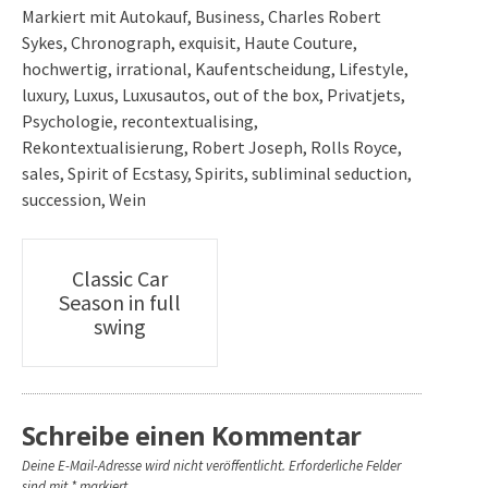
Markiert mit
Autokauf
,
Business
,
Charles Robert
Sykes
,
Chronograph
,
exquisit
,
Haute Couture
,
hochwertig
,
irrational
,
Kaufentscheidung
,
Lifestyle
,
luxury
,
Luxus
,
Luxusautos
,
out of the box
,
Privatjets
,
Psychologie
,
recontextualising
,
Rekontextualisierung
,
Robert Joseph
,
Rolls Royce
,
sales
,
Spirit of Ecstasy
,
Spirits
,
subliminal seduction
,
succession
,
Wein
Artikel-
Classic Car
Season in full
Navigation
swing
Schreibe einen Kommentar
Deine E-Mail-Adresse wird nicht veröffentlicht.
Erforderliche Felder
sind mit
*
markiert