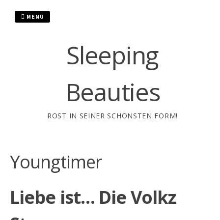
Zum
Inhalt
MENÜ
springen
Sleeping
Beauties
ROST IN SEINER SCHÖNSTEN FORM!
Youngtimer
Liebe ist… Die Volkz